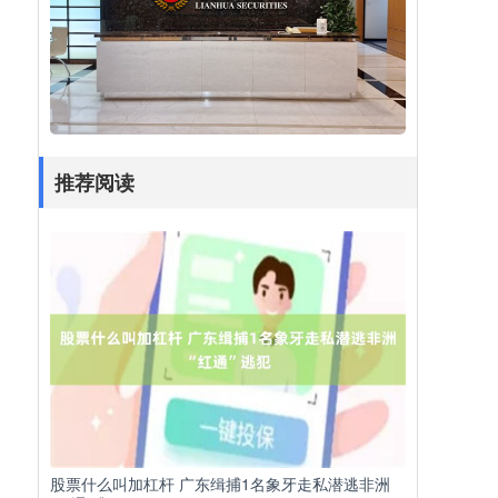
推荐阅读
股票什么叫加杠杆 广东缉捕1名象牙走私潜逃非洲