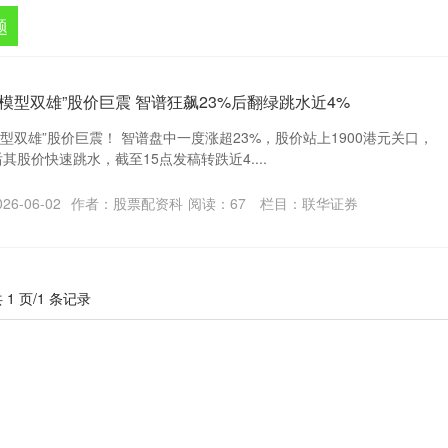
题
模型双雄”股价巨震 智谱狂飙23%后翻绿跳水近4%
模型双雄”股价巨震！ 智谱盘中一度涨超23%，股价站上1900港元关口，
其股价快速跳水，截至15点发稿转跌近4....
6-06-02
作者：股票配资科
阅读：
67
栏目：
联华证券
 1 页/1 条记录