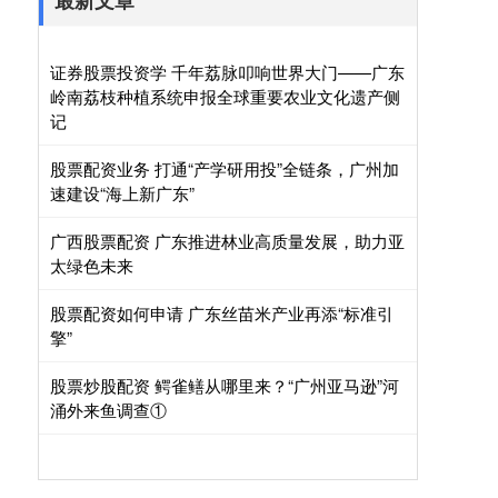
最新文章
证券股票投资学 千年荔脉叩响世界大门——广东
岭南荔枝种植系统申报全球重要农业文化遗产侧
记
股票配资业务 打通“产学研用投”全链条，广州加
速建设“海上新广东”
广西股票配资 广东推进林业高质量发展，助力亚
太绿色未来
股票配资如何申请 广东丝苗米产业再添“标准引
擎”
股票炒股配资 鳄雀鳝从哪里来？“广州亚马逊”河
涌外来鱼调查①