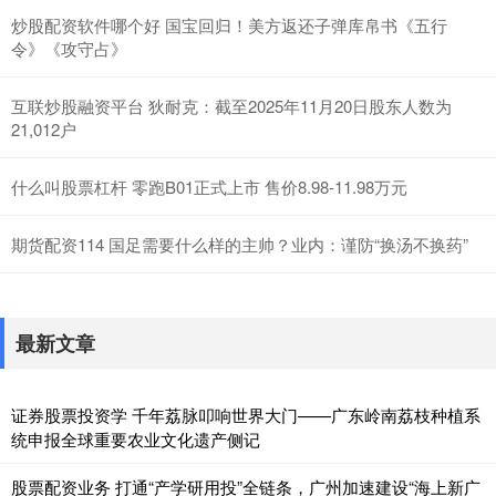
炒股配资软件哪个好 国宝回归！美方返还子弹库帛书《五行
令》《攻守占》
互联炒股融资平台 狄耐克：截至2025年11月20日股东人数为
21,012户
什么叫股票杠杆 零跑B01正式上市 售价8.98-11.98万元
期货配资114 国足需要什么样的主帅？业内：谨防“换汤不换药”
最新文章
证券股票投资学 千年荔脉叩响世界大门——广东岭南荔枝种植系
统申报全球重要农业文化遗产侧记
股票配资业务 打通“产学研用投”全链条，广州加速建设“海上新广