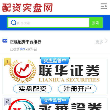
搜索
正规配资平台排行
更多
已收录
999
+家平台