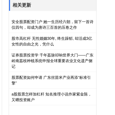
相关更新
安全股票配资门户 她一生历经六朝，留下一首诗
仅四句，却成为唐诗三百首的压卷之作
股市高杠杆 无性婚姻30年, 终生躁郁, 却活成3亿
女性的自由之光，凭什么
证券股票投资学 千年荔脉叩响世界大门——广东
岭南荔枝种植系统申报全球重要农业文化遗产侧
记
股票配资如何申请 广东丝苗米产业再添“标准引
擎”
a股股票怎样加杠杆 知名推理小说作家紫金陈，
又晒投资账户