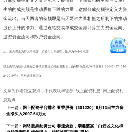
生的的成交额是推动股价下跌的力量，这部分成交额被定义为资
金流出。当天两者的差额即是当天两种力量相抵之后剩下的推动
股价上升的净力。通过逐笔交易单成交金额计算主力资金流向、
游资资金流向和散户资金流向。
注：主力资金为特大单成交，游资为大单成交，散户为中小单成交
以上内容为证券之星据公开信息整理如何配资期货，由AI算法生成(网信算备310104345710301
240019号)，不构成投资建议。
文章为作者独立观点，不代表联华证券_线上配资利息_网上配资利
息观点
上一篇：
网上配资平台排名 亚香股份（301220）6月13日主力资
金净买入2097.64万元
下一篇：
网络股票配资公司 非遗焕新，潮趣盛宴！白云区文化和
自然遗产日引爆年轻力，传统技艺“破圈”吸粉