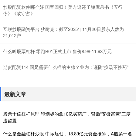
炒股配资软件哪个好 国宝回归！美方返还子弹库帛书《五行
令》《攻守占》
互联炒股融资平台 狄耐克：截至2025年11月20日股东人数为
21,012户
什么叫股票杠杆 零跑B01正式上市 售价8.98-11.98万元
期货配资114 国足需要什么样的主帅？业内：谨防“换汤不换药”
最新文章
股票十倍杠杆原理 印烟标的拿10亿买药厂，背后“安徽富豪”三度
遭留置
什么是金融杠杆炒股 中际旭创，18.89亿元资金抢筹，A股第一名