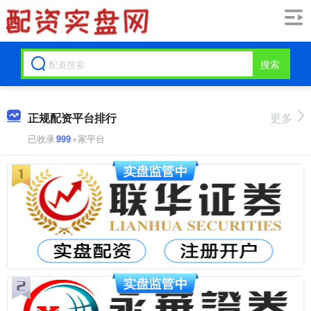
搜索
正规配资平台排行
更多
已收录
999
+家平台