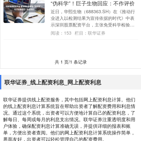
“伪科学”！巨子生物回应：不作评价
近日，华熙生物（688363.SH）在《推动行
业进入以检测结果为宣传依据的时代》中表
示深圳股票配资平台，主张免受科学检验的
必定属于伪科学。 “在重组胶原蛋白的测....
阅读：
153
栏目：
联华证券
共 1 页/1 条记录
联华证券_线上配资利息_网上配资利息
联华证券提供线上配资服务，其中包括网上配资利息计算。他们
的线上配资利息计算系统旨在帮助出资者了解配资费用和利息情
况。通过这个系统，出资者可以方便地计算自己的配资利息，了
解每日、每周或每月的利息支出情况。联华证券注重透明度和用
户体验，确保配资利息计算准确无误，并提供详细的报表和账
单，方便出资者查阅。他们的网上配资利息计算系统操作简单，
界面友好，出资者可以轻松管理自己的配资费用。