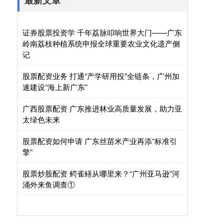
最新文章
证券股票投资学 千年荔脉叩响世界大门——广东
岭南荔枝种植系统申报全球重要农业文化遗产侧
记
股票配资业务 打通“产学研用投”全链条，广州加
速建设“海上新广东”
广西股票配资 广东推进林业高质量发展，助力亚
太绿色未来
股票配资如何申请 广东丝苗米产业再添“标准引
擎”
股票炒股配资 鳄雀鳝从哪里来？“广州亚马逊”河
涌外来鱼调查①