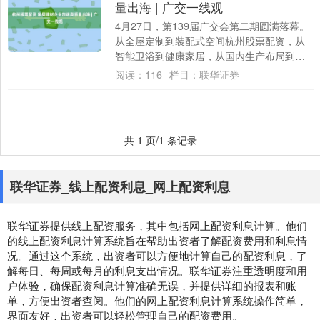
量出海 | 广交一线观
4月27日，第139届广交会第二期圆满落幕。
从全屋定制到装配式空间杭州股票配资，从
智能卫浴到健康家居，从国内生产布局到海
外设厂经营……记者发现以往“卖单品、拼
阅读：
116
栏目：
联华证券
价....
共 1 页/1 条记录
联华证券_线上配资利息_网上配资利息
联华证券提供线上配资服务，其中包括网上配资利息计算。他们
的线上配资利息计算系统旨在帮助出资者了解配资费用和利息情
况。通过这个系统，出资者可以方便地计算自己的配资利息，了
解每日、每周或每月的利息支出情况。联华证券注重透明度和用
户体验，确保配资利息计算准确无误，并提供详细的报表和账
单，方便出资者查阅。他们的网上配资利息计算系统操作简单，
界面友好，出资者可以轻松管理自己的配资费用。