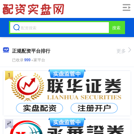
搜索
正规配资平台排行
更多
已收录
999
+家平台