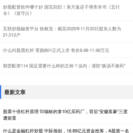
炒股配资软件哪个好 国宝回归！美方返还子弹库帛书《五行
令》《攻守占》
互联炒股融资平台 狄耐克：截至2025年11月20日股东人数为
21,012户
什么叫股票杠杆 零跑B01正式上市 售价8.98-11.98万元
期货配资114 国足需要什么样的主帅？业内：谨防“换汤不换药”
最新文章
股票十倍杠杆原理 印烟标的拿10亿买药厂，背后“安徽富豪”三度
遭留置
什么是金融杠杆炒股 中际旭创，18.89亿元资金抢筹，A股第一名