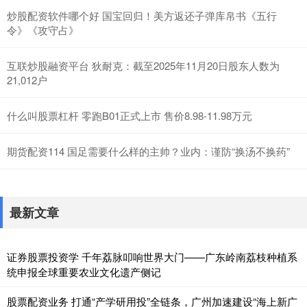
炒股配资软件哪个好 国宝回归！美方返还子弹库帛书《五行
令》《攻守占》
互联炒股融资平台 狄耐克：截至2025年11月20日股东人数为
21,012户
什么叫股票杠杆 零跑B01正式上市 售价8.98-11.98万元
期货配资114 国足需要什么样的主帅？业内：谨防“换汤不换药”
最新文章
证券股票投资学 千年荔脉叩响世界大门——广东岭南荔枝种植系
统申报全球重要农业文化遗产侧记
股票配资业务 打通“产学研用投”全链条，广州加速建设“海上新广