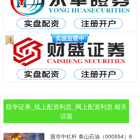
联华证券_线上配资利息_网上配资利息 相关
话题
股市中杠杆 泰山石油（000554）6