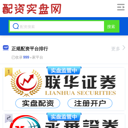
搜索
正规配资平台排行
更多
已收录
999
+家平台