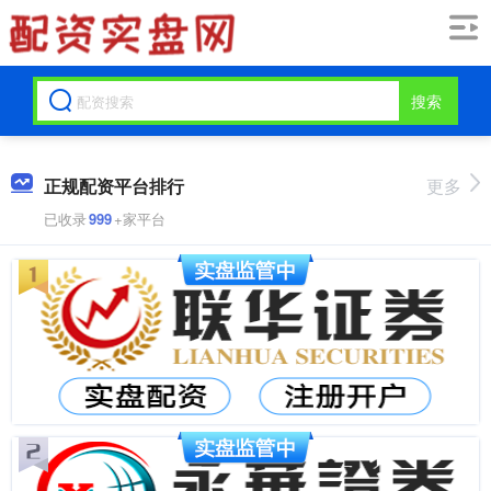
搜索
正规配资平台排行
更多
已收录
999
+家平台