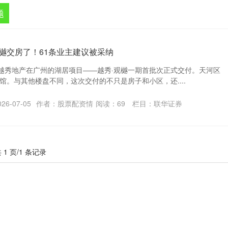
题
观樾交房了！61条业主建议被采纳
，越秀地产在广州的湖居项目——越秀·观樾一期首批次正式交付。天河区
馆。与其他楼盘不同，这次交付的不只是房子和小区，还....
6-07-05
作者：股票配资情
阅读：
69
栏目：
联华证券
 1 页/1 条记录