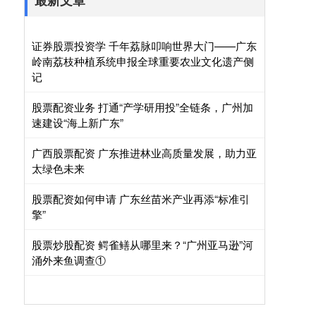
最新文章
证券股票投资学 千年荔脉叩响世界大门——广东
岭南荔枝种植系统申报全球重要农业文化遗产侧
记
股票配资业务 打通“产学研用投”全链条，广州加
速建设“海上新广东”
广西股票配资 广东推进林业高质量发展，助力亚
太绿色未来
股票配资如何申请 广东丝苗米产业再添“标准引
擎”
股票炒股配资 鳄雀鳝从哪里来？“广州亚马逊”河
涌外来鱼调查①