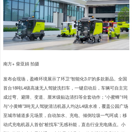
南方+ 柴亚娟 拍摄
发布会现场，盈峰环境展示了环卫“智能化3.0”的多款新品。全国
首台18吨L4级高速无人驾驶洗扫车，一键启动后，车辆可自主完
成过弯、避障、变道、厘米级贴边清扫等全套动作；“小蜜蜂”1吨
与“小黄蜂”3吨无人驾驶清洁机器人均达L4级水准，覆盖公园广场
至城市辅道多元场景，自动加水、充电、倾倒垃圾一气呵成；移
动式充电机器人首创“桩找车”无感补能，直击行业充电痛点。小