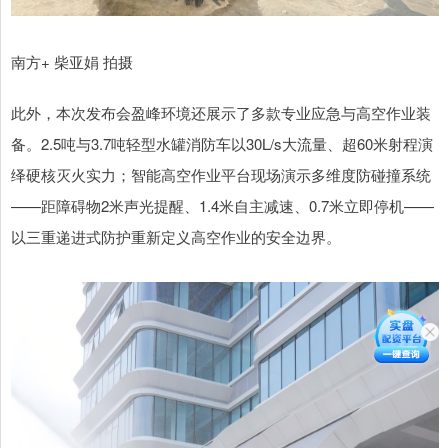
南方+ 柴亚娟 拍摄
此外，本次发布会盈峰环境还展示了多款专业应急与高空作业装
备。2.5吨与3.7吨轻型水罐消防车以30L/s大流量、超60米射程演
绎硬核灭火实力；智能高空作业平台现场演示多维度防碰撞系统
——距障碍物2米声光提醒、1.4米自主减速、0.7米立即停机——
以三重递进式防护重新定义高空作业的安全边界。