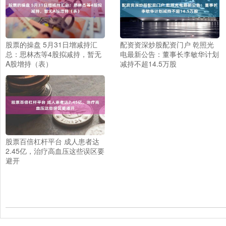
股票的操盘 5月31日增减持汇
配资资深炒股配资门户 乾照光
总：思林杰等4股拟减持，暂无
电最新公告：董事长李敏华计划
A股增持（表）
减持不超14.5万股
股票百倍杠杆平台 成人患者达
2.45亿，治疗高血压这些误区要
避开