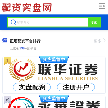
搜索
正规配资平台排行
更多
已收录
999
+家平台