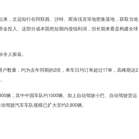
以来，文远知行在阿联酋、沙特、斯洛伐克等地密集落地，获取当地
资金投入。这部分成本固然短期内侵蚀利润，但长期来看是构建全球
标令人振奋。
册用户数量，约为去年同期的2倍，单车日均订单超过17单，高峰期达2
队。
模约1300辆，其中中国车队约1000辆。加上自动驾驶小巴、自动驾驶货运
驾驶汽车车队规模已扩大至约2,800辆。