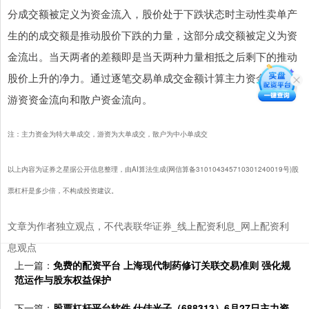
分成交额被定义为资金流入，股价处于下跌状态时主动性卖单产
生的的成交额是推动股价下跌的力量，这部分成交额被定义为资
金流出。当天两者的差额即是当天两种力量相抵之后剩下的推动
股价上升的净力。通过逐笔交易单成交金额计算主力资金流向、
游资资金流向和散户资金流向。
注：主力资金为特大单成交，游资为大单成交，散户为中小单成交
以上内容为证券之星据公开信息整理，由AI算法生成(网信算备310104345710301240019号)股
票杠杆是多少倍，不构成投资建议。
文章为作者独立观点，不代表联华证券_线上配资利息_网上配资利
息观点
上一篇：
免费的配资平台 上海现代制药修订关联交易准则 强化规
范运作与股东权益保护
下一篇：
股票杠杆平台软件 仕佳光子（688313）6月27日主力资