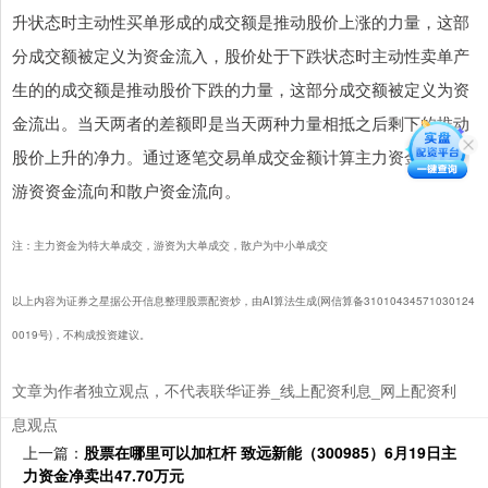
升状态时主动性买单形成的成交额是推动股价上涨的力量，这部
分成交额被定义为资金流入，股价处于下跌状态时主动性卖单产
生的的成交额是推动股价下跌的力量，这部分成交额被定义为资
金流出。当天两者的差额即是当天两种力量相抵之后剩下的推动
股价上升的净力。通过逐笔交易单成交金额计算主力资金流向、
游资资金流向和散户资金流向。
注：主力资金为特大单成交，游资为大单成交，散户为中小单成交
以上内容为证券之星据公开信息整理股票配资炒，由AI算法生成(网信算备31010434571030124
0019号)，不构成投资建议。
文章为作者独立观点，不代表联华证券_线上配资利息_网上配资利
息观点
上一篇：
股票在哪里可以加杠杆 致远新能（300985）6月19日主
力资金净卖出47.70万元