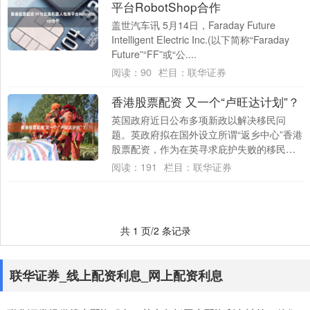
平台RobotShop合作
盖世汽车讯 5月14日，Faraday Future
Intelligent Electric Inc.(以下简称“Faraday
Future”“FF”或“公....
阅读：
90
栏目：
联华证券
香港股票配资 又一个“卢旺达计划”？
英国政府近日公布多项新政以解决移民问
题。英政府拟在国外设立所谓“返乡中心”香港
股票配资，作为在英寻求庇护失败的移民在
等待遣返期间的中转地。 此前英政府还通过
阅读：
191
栏目：
联华证券
延长....
共 1 页/2 条记录
联华证券_线上配资利息_网上配资利息