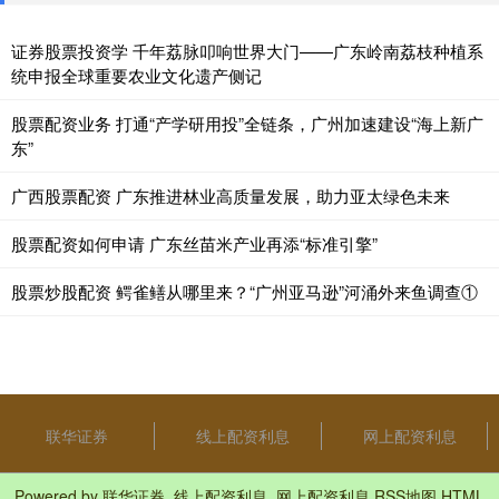
证券股票投资学 千年荔脉叩响世界大门——广东岭南荔枝种植系
统申报全球重要农业文化遗产侧记
股票配资业务 打通“产学研用投”全链条，广州加速建设“海上新广
东”
广西股票配资 广东推进林业高质量发展，助力亚太绿色未来
股票配资如何申请 广东丝苗米产业再添“标准引擎”
股票炒股配资 鳄雀鳝从哪里来？“广州亚马逊”河涌外来鱼调查①
联华证券
线上配资利息
网上配资利息
Powered by
联华证券_线上配资利息_网上配资利息
RSS地图
HTML