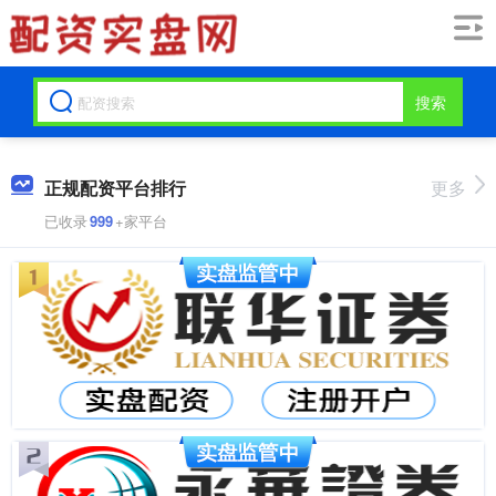
搜索
正规配资平台排行
更多
已收录
999
+家平台