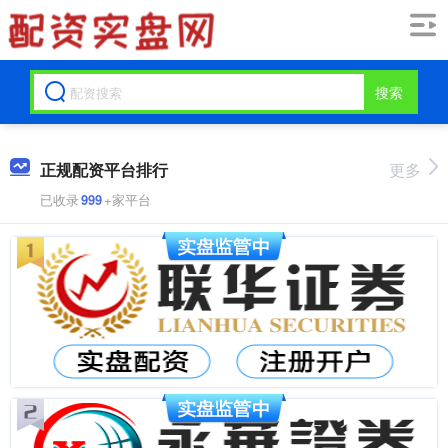
搜索
正规配资平台排行
更多
已收录
999
+家平台