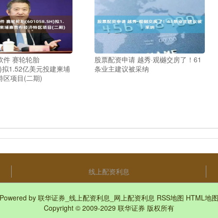
软件 赛轮轮胎
股票配资申请 越秀·观樾交房了！61
SH)拟1.52亿美元投建柬埔
条业主建议被采纳
区项目(二期)
线上配资利息
Powered by
联华证券_线上配资利息_网上配资利息
RSS地图
HTML地
Copyright
© 2009-2029
联华证券
版权所有