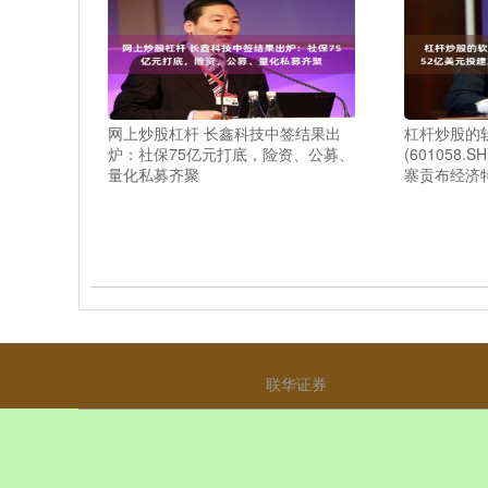
网上炒股杠杆 长鑫科技中签结果出
杠杆炒股的
炉：社保75亿元打底，险资、公募、
(601058.
量化私募齐聚
寨贡布经济特
联华证券