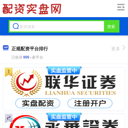
搜索
正规配资平台排行
更多
已收录
999
+家平台