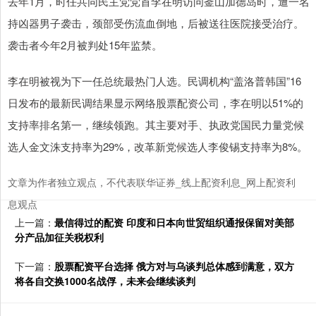
去年1月，时任共同民主党党首李在明访问釜山加德岛时，遭一名
持凶器男子袭击，颈部受伤流血倒地，后被送往医院接受治疗。
袭击者今年2月被判处15年监禁。
李在明被视为下一任总统最热门人选。民调机构“盖洛普韩国”16
日发布的最新民调结果显示网络股票配资公司，李在明以51%的
支持率排名第一，继续领跑。其主要对手、执政党国民力量党候
选人金文洙支持率为29%，改革新党候选人李俊锡支持率为8%。
文章为作者独立观点，不代表联华证券_线上配资利息_网上配资利
息观点
上一篇：
最信得过的配资 印度和日本向世贸组织通报保留对美部
分产品加征关税权利
下一篇：
股票配资平台选择 俄方对与乌谈判总体感到满意，双方
将各自交换1000名战俘，未来会继续谈判