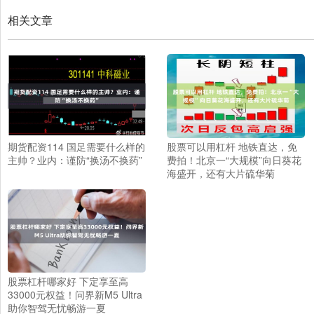
相关文章
期货配资114 国足需要什么样的
股票可以用杠杆 地铁直达，免
主帅？业内：谨防“换汤不换药”
费拍！北京一“大规模”向日葵花
海盛开，还有大片硫华菊
股票杠杆哪家好 下定享至高
33000元权益！问界新M5 Ultra
助你智驾无忧畅游一夏